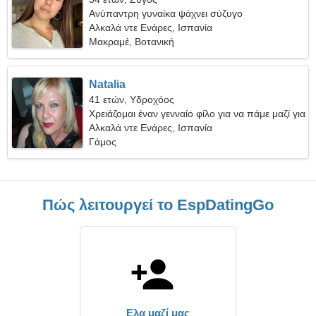
Ανύπαντρη γυναίκα ψάχνει σύζυγο
Αλκαλά ντε Ενάρες, Ισπανία
Μακραμέ, Βοτανική
Natalia
41 ετών, Υδροχόος
Χρειάζομαι έναν γενναίο φίλο για να πάμε μαζί για
κατασκήνωση
Αλκαλά ντε Ενάρες, Ισπανία
Γάμος
Πώς λειτουργεί το EspDatingGo
Ελα μαζί μας