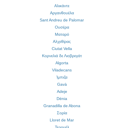
Αλικάντε
Αργανθουέλα
Sant Andreu de Palomar
Ουσέρα
Ματαρό
Αλχεθίρας
Ciutat Vella
Κορνελιά δε Λιοβρεγάτ
Algorta
Viladecans
Ίμπιζα
Gavà
Adeje
Dénia
Granadilla de Abona
Σορία
Lloret de Mar
Τερουέλ