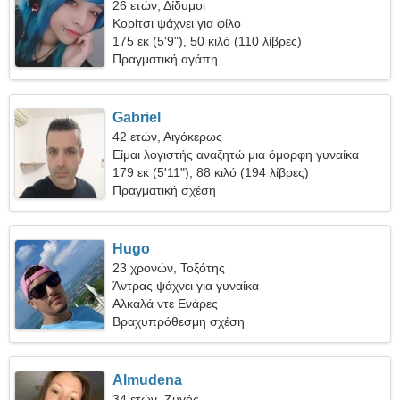
26 ετών, Δίδυμοι
Κορίτσι ψάχνει για φίλο
175 εκ (5'9"), 50 κιλό (110 λίβρες)
Πραγματική αγάπη
Gabriel
42 ετών, Αιγόκερως
Είμαι λογιστής αναζητώ μια όμορφη γυναίκα
179 εκ (5'11"), 88 κιλό (194 λίβρες)
Πραγματική σχέση
Hugo
23 χρονών, Τοξότης
Άντρας ψάχνει για γυναίκα
Αλκαλά ντε Ενάρες
Βραχυπρόθεσμη σχέση
Almudena
34 ετών, Ζυγός