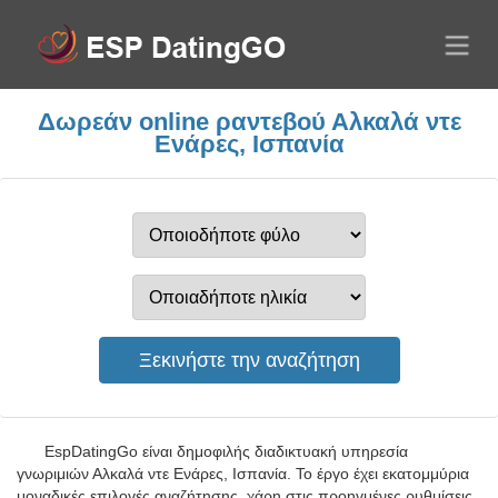
Δωρεάν online ραντεβού Αλκαλά ντε
Ενάρες, Ισπανία
EspDatingGo είναι δημοφιλής διαδικτυακή υπηρεσία
γνωριμιών Αλκαλά ντε Ενάρες, Ισπανία. Το έργο έχει εκατομμύρια
μοναδικές επιλογές αναζήτησης, χάρη στις προηγμένες ρυθμίσεις