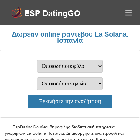
Δωρεάν online ραντεβού La Solana,
Ισπανία
EspDatingGo είναι δημοφιλής διαδικτυακή υπηρεσία
γνωριμιών La Solana, Ισπανία. Δημιουργήστε ένα προφίλ και
χρησιμοποιήστε τη σύνθετη αναζήτηση για να βρείτε