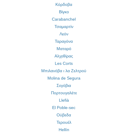
Κόρδοβα
Βίγκο
Carabanchel
Τσαμαρτίν
Λεόν
Ταραγόνα
Ματαρό
Αλχεθίρας
Les Corts
Μπιλανόβα ι λα Ζελτρού
Molina de Segura
Σεγόβια
Πορτουγαλέτε
Llefià
El Poble-sec
Ούβεδα
Τερουέλ
Hellín