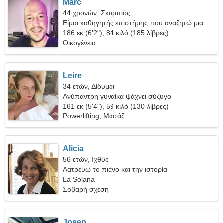
Marc
44 χρονών, Σκορπιός
Είμαι καθηγητής επιστήμης που αναζητώ μια
καταπληκτική γυναίκα
186 εκ (6'2"), 84 κιλό (185 λίβρες)
Οικογένεια
Leire
34 ετών, Δίδυμοι
Ανύπαντρη γυναίκα ψάχνει σύζυγο
161 εκ (5'4"), 59 κιλό (130 λίβρες)
Powerlifting, Μασάζ
Alicia
56 ετών, Ιχθύς
Λατρεύω το πιάνο και την ιστορία
La Solana
Σοβαρή σχέση
Josep