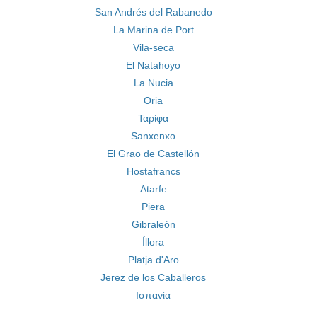
San Andrés del Rabanedo
La Marina de Port
Vila-seca
El Natahoyo
La Nucia
Oria
Ταρίφα
Sanxenxo
El Grao de Castellón
Hostafrancs
Atarfe
Piera
Gibraleón
Íllora
Platja d'Aro
Jerez de los Caballeros
Ισπανία